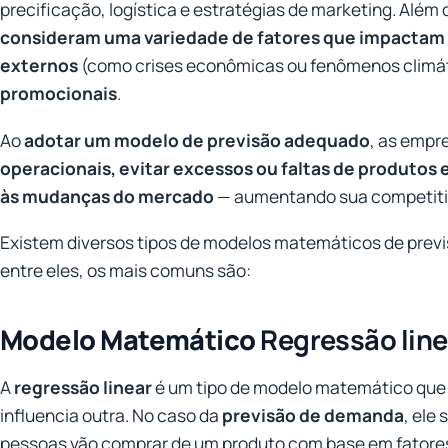
precificação, logística e estratégias de marketing. Além 
consideram uma variedade de fatores que impactam
externos
(como crises econômicas ou fenômenos climá
promocionais
.
Ao
adotar um modelo de previsão adequado
, as emp
operacionais, evitar excessos ou faltas de produtos
às mudanças do mercado
— aumentando sua competitiv
Existem diversos tipos de modelos matemáticos de prev
entre eles, os mais comuns são:
Modelo Matemático
Regressão line
A
regressão linear
é um tipo de modelo matemático que
influencia outra. No caso da
previsão de demanda
, ele
pessoas vão comprar de um produto com base em fatores