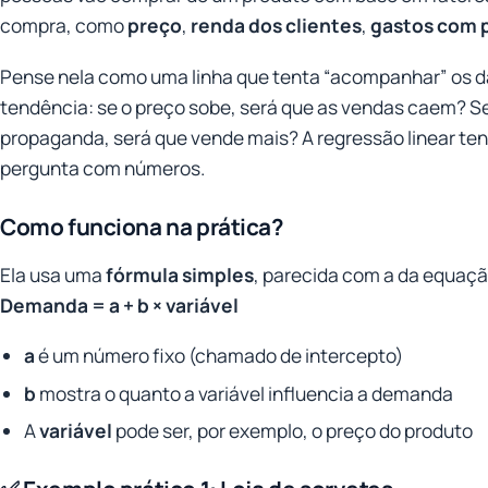
compra, como
preço
,
renda dos clientes
,
gastos com 
Pense nela como uma linha que tenta “acompanhar” os d
tendência: se o preço sobe, será que as vendas caem? S
propaganda, será que vende mais? A regressão linear ten
pergunta com números.
Como funciona na prática?
Ela usa uma
fórmula simples
, parecida com a da equaçã
Demanda = a + b × variável
a
é um número fixo (chamado de intercepto)
b
mostra o quanto a variável influencia a demanda
A
variável
pode ser, por exemplo, o preço do produto