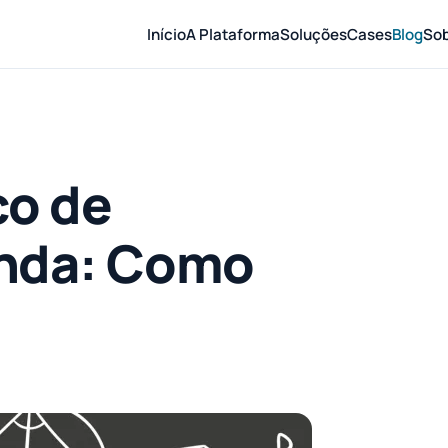
Início
A Plataforma
Soluções
Cases
Blog
So
co de
anda: Como