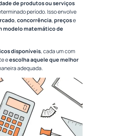
dade de produtos ou serviços
erminado período. Isso envolve
ercado
,
concorrência
,
preços
e
um modelo matemático de
icos disponíveis
, cada um com
te e
escolha aquele que melhor
 maneira adequada.